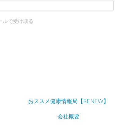
ールで受け取る
おススメ健康情報局【RENEW】
会社概要