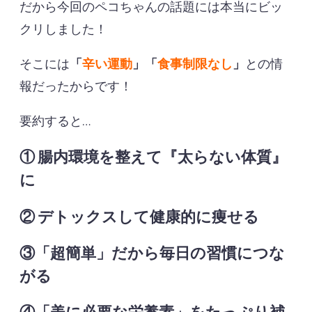
だから今回のペコちゃんの話題には本当にビッ
クリしました！
そこには
「
辛い運動
」「
食事制限なし
」
との情
報だったからです！
要約すると…
① 腸内環境を整えて『太らない体質』
に
② デトックスして健康的に痩せる
③「超簡単」だから毎日の習慣につな
がる
④「美に必要な栄養素」をたっぷり補