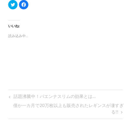
ク
F
リ
a
ッ
c
ク
e
し
b
て
o
T
o
いいね:
w
k
i
で
t
共
読み込み中…
t
有
e
す
r
る
で
に
共
は
有
ク
(
リ
新
ッ
し
ク
い
し
ウ
て
ィ
く
ン
だ
ド
さ
ウ
い
で
(
投
開
新
Previous
話題沸騰中！パエンナスリムの効果とは…
き
し
ま
い
Post
稿
Next
僅か一カ月で20万枚以上も販売されたレギンスが凄すぎ
す
ウ
)
ィ
Post
る!!
ン
ナ
ド
ウ
で
ビ
開
き