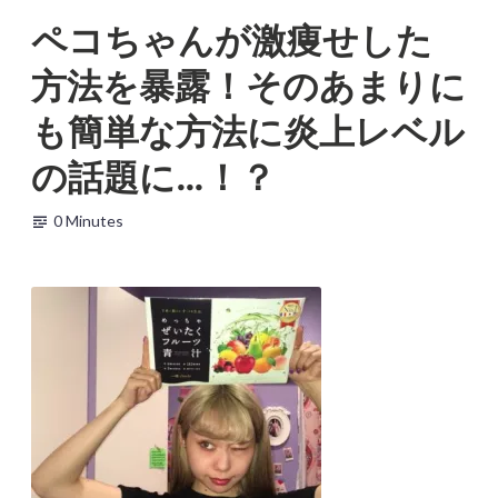
Skip
ペコちゃんが激痩せした
to
b
ダ
2
content
方法を暴露！そのあまりに
e
イ
0
a
エ
1
も簡単な方法に炎上レベル
u
ッ
8
t
ト
年
の話題に…！？
y
2
-
月
f
9
0 Minutes
r
日
e
e