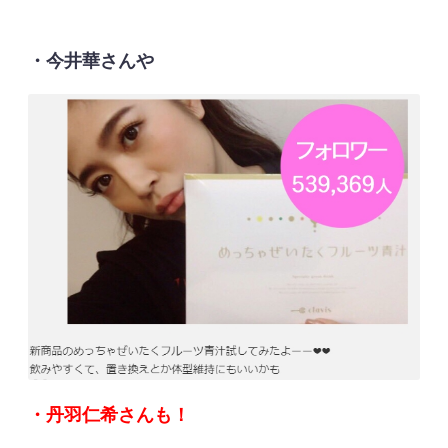
・今井華さんや
・丹羽仁希さんも！