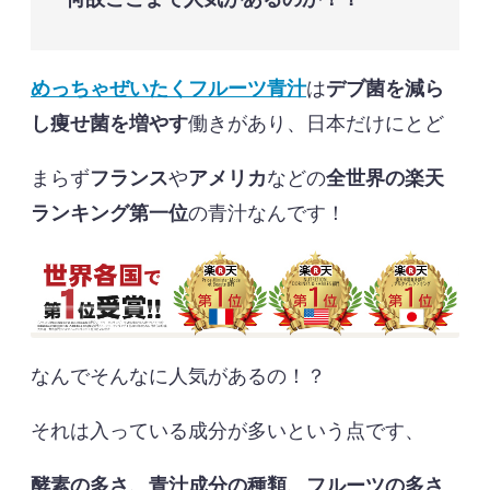
めっちゃぜいたくフルーツ青汁
は
デブ菌を減ら
し痩せ菌を増やす
働きがあり、日本だけにとど
まらず
フランス
や
アメリカ
などの
全世界の楽天
ランキング第一位
の青汁なんです！
なんでそんなに人気があるの！？
それは入っている成分が多いという点です、
酵素の多さ、青汁成分の種類、フルーツの多さ