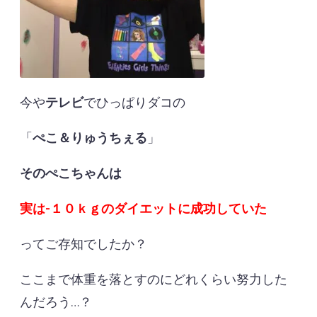
今や
テレビ
でひっぱりダコの
「
ぺこ＆りゅうちぇる
」
そのぺこちゃんは
実は-１０ｋｇのダイエットに成功していた
ってご存知でしたか？
ここまで体重を落とすのにどれくらい努力した
んだろう…？