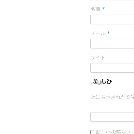
*
名前
*
メール
サイト
上に表示された文
新しい投稿をメ