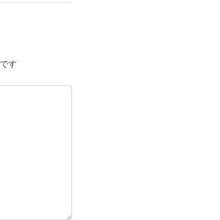
11
月
21
日
です