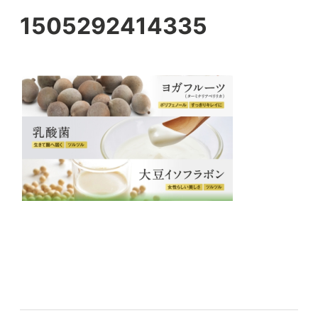
Skip
1505292414335
to
b
2
content
e
0
a
1
u
7
t
年
y
9
-
月
f
1
r
3
e
日
e