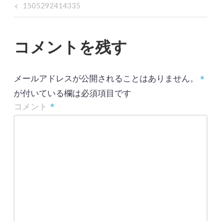
投
Previous
1505292414335
Post
稿
ナ
コメントを残す
ビ
ゲ
メールアドレスが公開されることはありません。
*
ー
が付いている欄は必須項目です
シ
*
コメント
ョ
ン