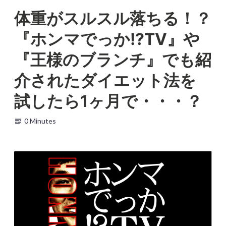
Skip
体重がスルスル落ちる！？
to
b
未
2
content
『ホンマでっか!?TV』や
e
分
0
a
類
1
『王様のブランチ』でも紹
u
7
t
年
介されたダイエット法を
y
7
-
月
試したら1ヶ月で・・・？
f
2
r
2
0 Minutes
e
日
e