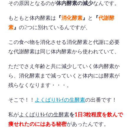
その原因となるのが
体内酵素の減少
なんです。
もともと体内酵素は
『
消化酵素
』
と
『
代謝酵
素
』
の2つに別れているんですが、
この食べ物を消化させる消化酵素と代謝に必要
な代謝酵素は同じ体内酵素から使われていて、
ただでさえ年齢と共に減少していく体内酵素か
ら、消化酵素まで減っていくと体内には酵素が
残らなくなります・・・。
そこで！！
よくばりｷﾚｲの生酵素
の出番です！
私が
よくばりｷﾚｲの生酵素
を
1日3粒程度を飲んで
痩せれたのにはある秘密
があったんです。