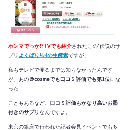
ホンマでっか!?TVでも紹介
されたこの”伝説のサ
プリ
よくばりｷﾚｲの生酵素
ですが、
私もテレビで見るまでは知らなかったんです
が、あの
＠cosmeでも口コミ評価でも第1位
にな
った
こともあるなど、
口コミ評価もかなり高いお墨
付きのサプリ
なんですよ。
東京の銀座で行われた記者会見イベントでも多