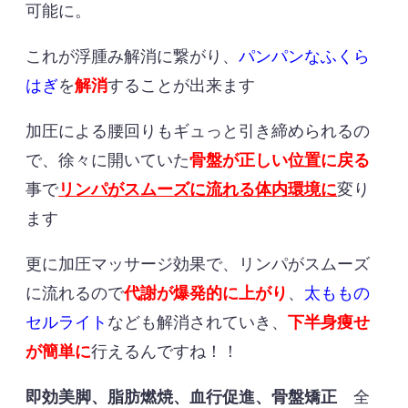
可能に。
これが浮腫み解消に繋がり、
パンパンなふくら
はぎ
を
解消
することが出来ます
加圧による腰回りもギュっと引き締められるの
で、徐々に開いていた
骨盤が正しい位置に戻る
事で
リンパがスムーズに流れる体内環境に
変り
ます
更に加圧マッサージ効果で、リンパがスムーズ
に流れるので
代謝が爆発的に上がり
、
太ももの
セルライト
なども解消されていき、
下半身痩せ
が簡単に
行えるんですね！！
即効美脚、脂肪燃焼、血行促進、骨盤矯正
全