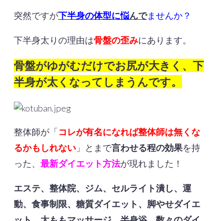
突然ですが
下半身の体型に
悩
んで
ませんか？
下半身太りの理由は
骨盤の歪み
にあります。
骨盤がゆがむだけでお尻が大きく、下
半身が太くなってしまうんです。
整体師が「
コレが有名になれば整体師は無くな
るかもしれない
」とまで
言わせる程の効果
を持
った、
最新ダイエット方法
が現れました！
エステ、整体院、ジム、セルライト潰し、運
動、食事制限、糖質ダイエット、脚やせダイエ
ット、太ももマッサージ、半身浴、
数々のダイ