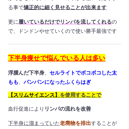
る事で
矯正的に細く見せることが出来ます
更に
履いているだけでリンパを流してくれる
の
で、ドンドンやせていくので使い勝手最強です
下半身痩せで悩んでいる人は多い
浮腫んだ下半身
、
セルライトでボコボコした太
もも
、
パンパンになったふくらはぎ
【スリムサイエンス】
を使用することで
血行促進により
リンパの流れを改善
下半身に溜まっていた
老廃物を排出
することが