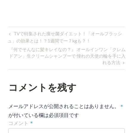
し
ク
い
し
ウ
て
ィ
く
ン
だ
ド
さ
ウ
い
で
(
投
開
新
Previous
TVで特集された痩せ菌ダイエット！「オールフラッシ
き
し
ま
い
Post
ュ」の効果とは！？1週間でー７kgも‎？！
稿
す
ウ
)
ィ
Next
『何でそんなに髪キレイなの？』 オールインワン「クレム
ン
ナ
ド
Post
ドアン」生クリームシャンプーで 憧れの天使の輪を手に入
ウ
で
ビ
れる方法‎
開
き
ま
ゲ
す
)
ー
コメントを残す
シ
ョ
メールアドレスが公開されることはありません。
*
ン
が付いている欄は必須項目です
*
コメント