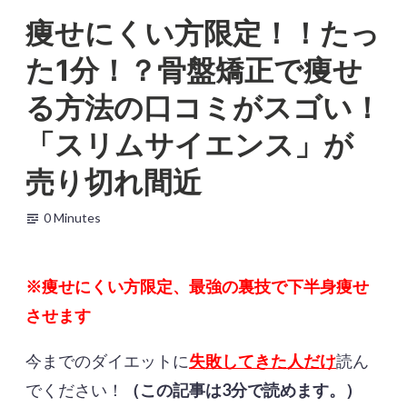
Skip
痩せにくい方限定！！たっ
to
b
ス
2
content
た1分！？骨盤矯正で痩せ
e
リ
0
a
ム
1
る方法の口コミがスゴい‎！
u
サ
8
t
イ
年
「スリムサイエンス」が
y
エ
9
-
ン
月
売り切れ間近
f
ス
3
r
日
0 Minutes
e
e
※痩せにくい方限定、最強の裏技で下半身痩せ
させます
今までのダイエットに
失敗してきた人だけ
読ん
でください！
（この記事は3分で読めます。）