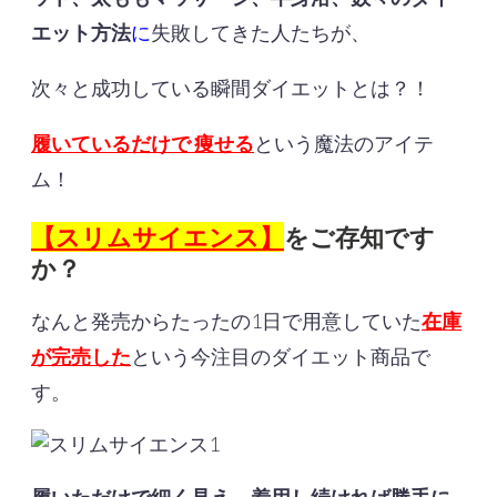
エット方法
に
失敗してきた人たちが、
次々と成功している瞬間ダイエットとは？！
履いているだけで 痩せる
という魔法のアイテ
ム！
【スリムサイエンス】
をご存知です
か？
なんと発売からたったの1日で用意していた
在庫
が完売した
という今注目のダイエット商品で
す。
履いただけで細く見え、着用し続ければ勝手に