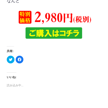
なんと
共有:
ク
F
リ
a
ッ
c
ク
e
し
b
て
o
T
o
いいね:
w
k
i
で
t
共
読み込み中…
t
有
e
す
r
る
で
に
共
は
有
ク
(
リ
新
ッ