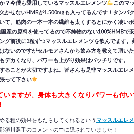
か？今僕も愛用しているマッスルエレメンツ
このマ
欠かせないHMBが1.500mgも入ってるんです！タンパ
いて、筋肉の一本一本の繊維も太くするとにかく凄いボ
、純国産の原料を使ってるので不純物のない100%HMBで
ング前後に3粒ずつマッスルエレメンツを飲んでます。
はないのですがセルモアさんから飲み方を教えて頂いた
もデカくなり、パワーも上がり効果はバッチリです。
することが大切ですよね。皆さんも是非マッスルエレメ
張って下さい
ていますが、身体も大きくなりパワーも付い
！
める程の効果をもたらしてくれるという
マッスルエレメ
那須川選手のコメントの中に隠されていました！