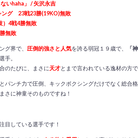
いhaha」 / 矢沢永吉
ング 23戦23勝(19KO)無敗
技）4戦4勝無敗
1勝無敗
ング界で、
圧倒的強さと人気
を誇る弱冠１９歳で、
「神
選手。
合のたびに、まさに
天才
とまで言われている逸材の方で
とパンチ力で圧倒、キックボクシングだけでなく総合格
まさに神童そのものですね！
注目している選手です！