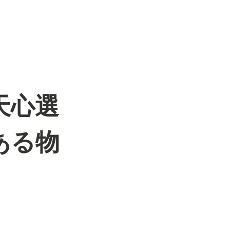
天心選
ある物