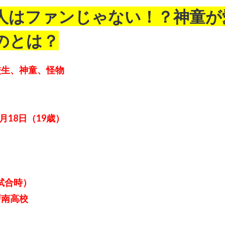
人はファンじゃない！？神童が
のとは？
校生、神童、怪物
8月18日（19歳）
（試合時）
戸南高校