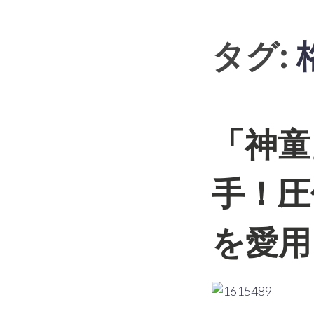
Skip
to
content
タグ:
「神童
b
マ
e
ッ
a
ス
手！圧
u
ル
t
,
y
健
を愛用
-
康
f
,
r
筋
e
肉
e