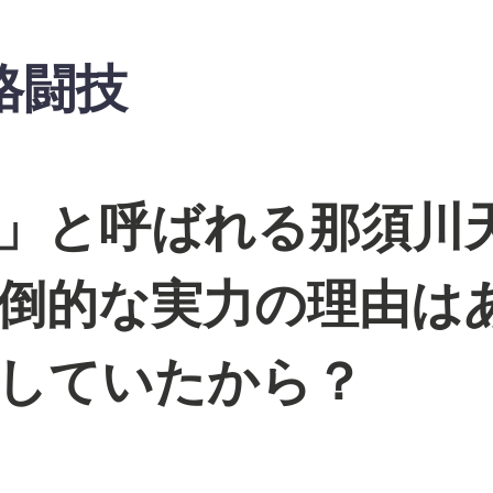
格闘技
」と呼ばれる那須川
2
0
1
倒的な実力の理由は
8
年
2
していたから？
月
2
8
日