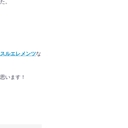
た。
スルエレメンツ
な
思います！