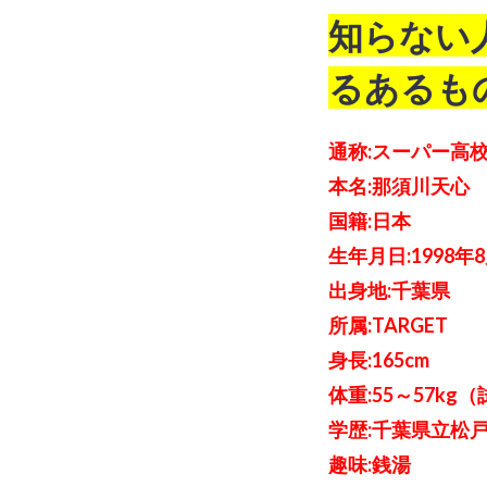
知らない
るあるも
通称:スーパー高
本名:那須川天心
国籍:日本
生年月日:1998年
出身地:千葉県
所属:TARGET
身長:165cm
体重:55～57kg
学歴:千葉県立松
趣味:銭湯